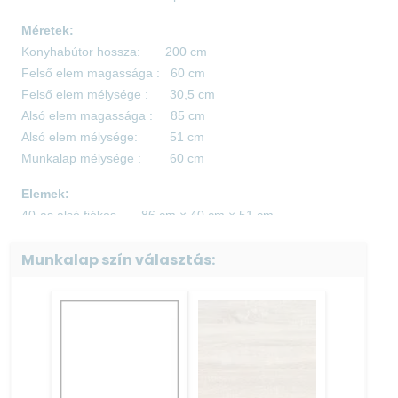
Méretek:
Konyhabútor hossza: 200 cm
Felső elem magassága : 60 cm
Felső elem mélysége : 30,5 cm
Alsó elem magassága : 85 cm
Alsó elem mélysége: 51 cm
Munkalap mélysége : 60 cm
Elemek:
40-as alsó fiókos 86 cm × 40 cm × 51 cm
80-as mosogató 86 cm × 80 cm × 51 cm
Munkalap szín választás:
80-as alsó fiókos 86 cm × 80 cm × 51 cm
40-as felső 60 cm × 40 cm × 30,5 cm
80-as üveges felső 60 cm × 80 cm × 30,5 cm
80-as felső 60 cm × 80 cm × 30,5 cm
Termék színe:
Fehér váz - Szilva front