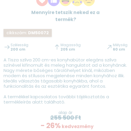
Mennyire tetszik neked ez a
termék?
cikkszám:
DM50072
Szélesség
Magasság
Mélység
200 cm
205 cm
60 cm
A Tisza szilva 200 cm-es konyhabútor elegáns szilva
színével kifinomult és meleg hangulatot ad a konyhának.
Nagy mérete bőséges tárolóhelyet kínál, miközben
modern és stílusos megjelenése minden konyhához illik.
Ideális választás tágasabb konyhákba, ahol a
funkcionalitás és az esztétika egyaránt fontos.
A termékkel kapcsolatos további tájékoztatás a
termékleírás alatt található.
alap ár
255 500
Ft
- 26%
kedvezmény