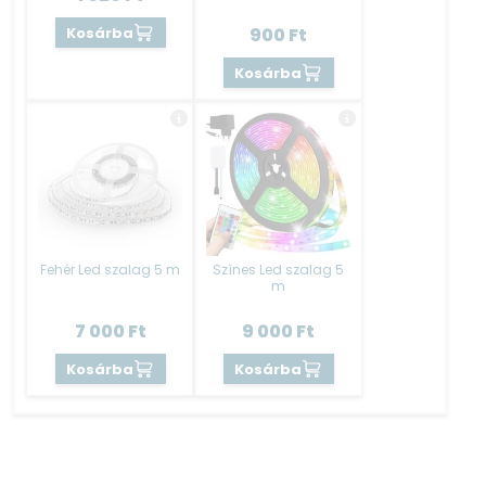
Kosárba
900
Ft
Kosárba
Fehér Led szalag 5 m
Színes Led szalag 5
m
7 000
Ft
9 000
Ft
Kosárba
Kosárba