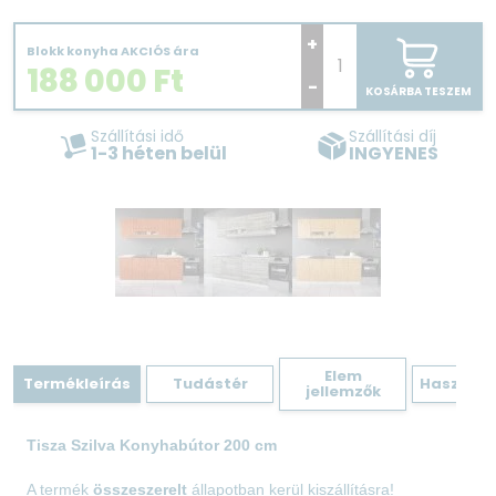
+
Blokk konyha AKCIÓS ára
188 000
Ft
-
KOSÁRBA TESZEM
Szállítási idő
Szállítási díj
1-3 héten belül
INGYENES
Elem
Termékleírás
Tudástér
Hasznos 
jellemzők
Tisza Szilva Konyhabútor 200 cm
A termék
összeszerelt
állapotban kerül kiszállításra!