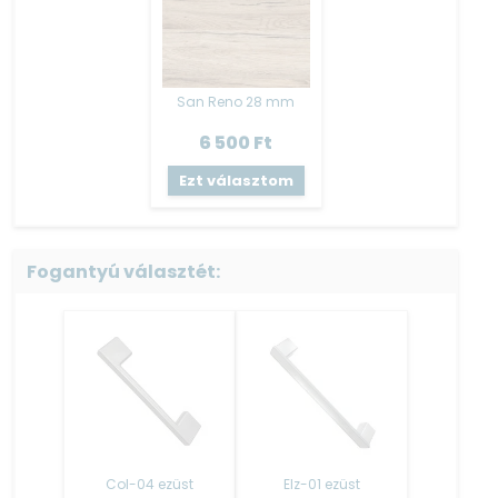
Fiók
:
Bútorlap oldalvázú – fém fiókcsúszóval szerelt
Szerkezeti összeépítés
:
San Reno 28 mm
Hagyományos köldökcsapos (fatipli) szerkezeti
6 500
Ft
összeépítéssel, összeragasztott kivitel.
Ezt választom
Hátfal: 3 mm HDF lemez – tűző kapoccsal rögzítve.
Polcok fém polctartókkal vannak szerelve.
A termék tartalmazza a falra szerelés szerelvényét,
csavarokat és tipliket nem biztosítunk a fara való
Fogantyú választét:
rögzítéshez!
Láb
:
A Blokk konyha és kiegészítő elemei is tele lábakon állnak.
A szekrénytesttel egybefüggő rész, melynek kialakítása a
vázzal történő folytatólagosság.
Ez a típusú lábazat elemenként fixen
rögzített, állíthatósága nem megoldható.
Col-04 ezüst
Elz-01 ezüst