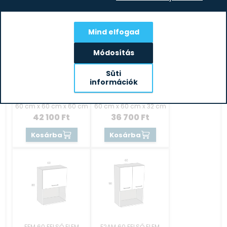
Mind elfogad
Módosítás
Süti
információk
FS 60 FELSŐ SAROK
FF 60 FELSŐ ELEM
ELEM BALOS
60 cm x 60 cm x 60 cm
60 cm x 60 cm x 32 cm
42 100
Ft
36 700
Ft
Kosárba
Kosárba
FFM 60 FELSŐ ELEM
F2AM 60 FELSŐ ELEM