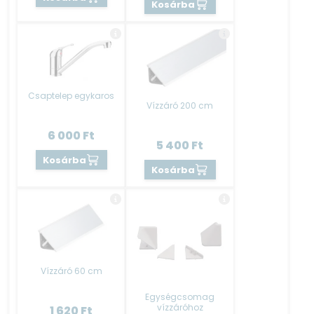
Kosárba
Csaptelep egykaros
Vízzáró 200 cm
6 000
Ft
5 400
Ft
Kosárba
Kosárba
Vízzáró 60 cm
Egységcsomag
vízzáróhoz
1 620
Ft