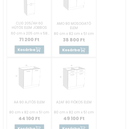
CL10 205/AH 60
AMO 80 MOSOGATÓ
HŰTŐS ELEM JOBBOS
ELEM
60 cm x 205 cm x 58
80 cm x 82 cm x 51 cm
cm
71 200
Ft
38 800
Ft
Kosárba
Kosárba
AA 80 AJTÓS ELEM
A2AF 80 FIÓKOS ELEM
80 cm x 82 cm x 51 cm
80 cm x 82 cm x 51 cm
44 100
Ft
49 100
Ft
Kosárba
Kosárba