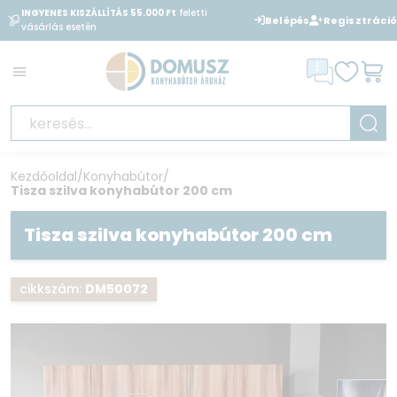
INGYENES KISZÁLLÍTÁS 55.000 Ft
feletti
BANKKÁRTYÁVAL
is fizethet
Belépés
Regisztráció
vásárlás esetén
áruházunkban
Kezdőoldal
/
Konyhabútor
/
Tisza szilva konyhabútor 200 cm
Tisza szilva konyhabútor 200 cm
cikkszám:
DM50072