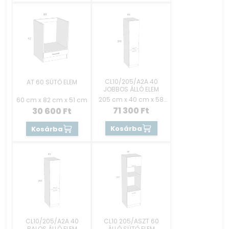
CL10/205/A2A 40
AT 60 SÜTŐ ELEM
JOBBOS ÁLLÓ ELEM
205 cm x 40 cm x 58
60 cm x 82 cm x 51 cm
cm
71 300
Ft
30 600
Ft
Kosárba
Kosárba
CL10/205/A2A 40
CL10 205/ASZT 60
BALOS ÁLLÓ ELEM
ÁLLÓ SÜTŐ ELEM