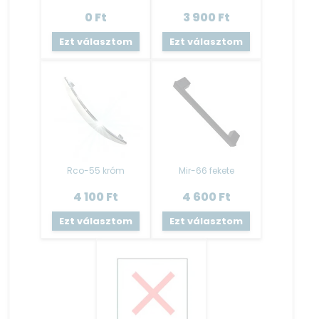
Mosogató tálca
:
0
Ft
3 900
Ft
Az alapár nem tartalmazza a mosogató tálcát!
Ezt választom
Ezt választom
A kiegészítőknél lehetséges kiválasztani!
Kiváló minőségű gyártótól származó rozsdamentes
mosogatótálca.
A mosogató tálca tartozéka a szifon- lefolyóval.
LED világítás
:
Az alapár nem tartalmazza a LED világítást!
RGB LED szalag, 5 m hosszúságban, öntapadós kivitelben.
Rco-55 króm
Mir-66 fekete
Trafóval, távirányítóval ellátva.
Szín : Színes és Fehér
4 100
Ft
4 600
Ft
Fehér led nem tartalmaz távirányítót.
Ezt választom
Ezt választom
A LED felszerelésére javasoljuk szakember (villanyszerelő)
segítségét kérni!
Vízzáró egységcsomag
:
Az alapár nem tartalmazza a vízzárót illetve a vízzáró
egységcsomagot!