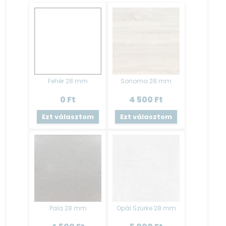
80-as üveges felső elem 60 cm × 80 cm × 30,5 cm
50-es páraelszívó elem 38 cm × 50 cm × 30,5 cm
40-es ajtós felső elem 60 cm × 40 cm × 30,5 cm
Termék színe:
Fehér váz - Oliva alsó front ; Ezüst felső front
Fehér 28 mm
Sonoma 28 mm
Munkalap:
2,8 cm vastagságú préselt laminált forgácslap, elemenként
0
Ft
4 500
Ft
szerelve.
Ezt választom
Ezt választom
Asztalosipari szerszámokkal könnyen megmunkálható.
A mosogató szekrény nem tartalmaz munkalapot!
Ha csak kiegészítő elemet vásárol, akkor az alsó elemek
tartalmazzák a munkalapot elemenként, ez alól csak
a mosogató elem (AMO80) a kivétel, mert az nem
tartalmaz munkalapot.
További plusz munkalap vásárlás is megoldható, melyet a
Pala 28 mm
Opál Szürke 28 mm
kiegészítő elemeknél fog megtalálni.