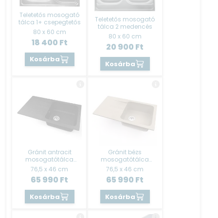
Teletetős mosogató
Teletetős mosogató
tálca 1+ csepegtetős
tálca 2 medencés
80 x 60 cm
80 x 60 cm
18 400
Ft
20 900
Ft
Kosárba
Kosárba
Gránit antracit
Gránit bézs
mosogatótálca
mosogatótálca
1+csepp Evido
1+csepp
76,5 x 46 cm
76,5 x 46 cm
65 990
Ft
65 990
Ft
Kosárba
Kosárba