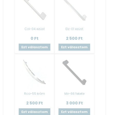
Ez a típusú lábazat elemenként fixen
rögzített, állíthatósága nem megoldható.
Mosogató tálca
:
Az alapár nem tartalmazza a mosogató tálcát!
Col-04 ezüst
Elz-01 ezüst
A kiegészítőknél lehetséges kiválasztani!
0
Ft
2 500
Ft
Kiváló minőségű gyártótól származó rozsdamentes
Ezt választom
Ezt választom
mosogatótálca.
A mosogató tálca tartozéka a szifon- lefolyóval.
LED világítás
:
Az alapár nem tartalmazza a LED világítást!
RGB LED szalag, 5 m hosszúságban, öntapadós kivitelben.
Trafóval, távirányítóval ellátva.
Szín : Színes és Fehér
Rco-55 króm
Mir-66 fekete
Fehér led nem tartalmaz távirányítót.
A LED felszerelésére javasoljuk szakember (villanyszerelő)
2 500
Ft
3 000
Ft
segítségét kérni!
Ezt választom
Ezt választom