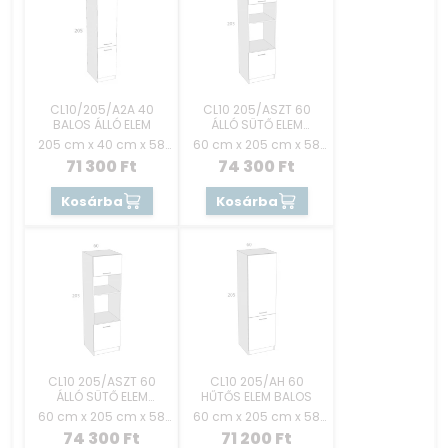
CL10/205/A2A 40
CL10 205/ASZT 60
BALOS ÁLLÓ ELEM
ÁLLÓ SÜTŐ ELEM
AJTÓS JOBBOS
205 cm x 40 cm x 58
60 cm x 205 cm x 58
cm
cm
71 300
Ft
74 300
Ft
Kosárba
Kosárba
CL10 205/ASZT 60
CL10 205/AH 60
ÁLLÓ SÜTŐ ELEM
HŰTŐS ELEM BALOS
AJTÓS BALOS
60 cm x 205 cm x 58
60 cm x 205 cm x 58
cm
cm
74 300
Ft
71 200
Ft