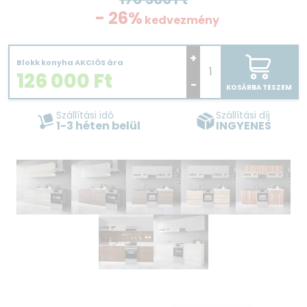
- 26%
kedvezmény
+
Blokk konyha AKCIÓS ára
126 000
Ft
-
KOSÁRBA TESZEM
Szállítási idő
Szállítási díj
1-3 héten belül
INGYENES