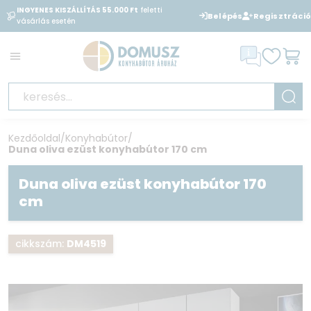
INGYENES KISZÁLLÍTÁS 55.000 Ft
feletti
BANKKÁRTYÁVAL
is fizethet
Belépés
Regisztráció
vásárlás esetén
áruházunkban
Kezdőoldal
/
Konyhabútor
/
Duna oliva ezüst konyhabútor 170 cm
Duna oliva ezüst konyhabútor 170
cm
cikkszám:
DM4519