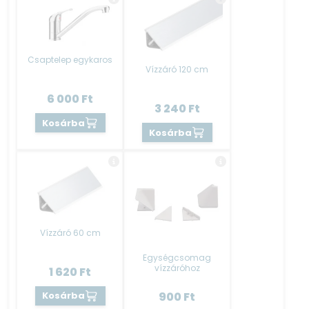
Csaptelep egykaros
Vízzáró 120 cm
6 000
Ft
3 240
Ft
Kosárba
Kosárba
Vízzáró 60 cm
Egységcsomag
vízzáróhoz
1 620
Ft
Kosárba
900
Ft