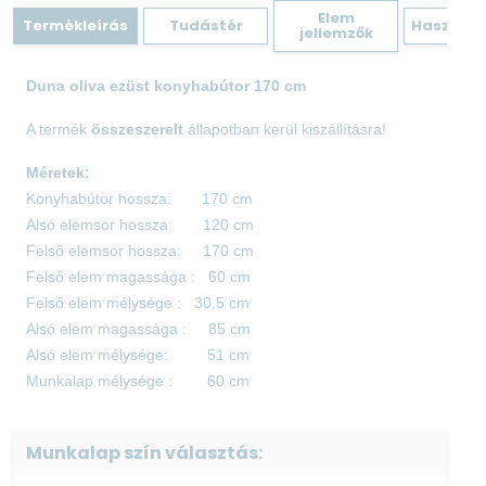
Elem
Termékleírás
Tudástér
Hasznos 
jellemzők
Duna oliva ezüst konyhabútor 170 cm
A termék
összeszerelt
állapotban kerül kiszállításra!
Méretek:
Konyhabútor hossza: 170 cm
Alsó elemsor hossza: 120 cm
Felső elemsor hossza: 170 cm
Felső elem magassága : 60 cm
Felső elem mélysége : 30,5 cm
Alsó elem magassága : 85 cm
Alsó elem mélysége: 51 cm
Munkalap mélysége : 60 cm
Elemek:
Munkalap szín választás:
80-as mosogatós elem 85 cm × 80 cm × 51 cm
40-as alsó fiókos elem 85 cm × 40 cm × 51 cm