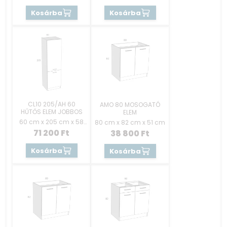
Kosárba
Kosárba
CL10 205/AH 60
AMO 80 MOSOGATÓ
HŰTŐS ELEM JOBBOS
ELEM
60 cm x 205 cm x 58
80 cm x 82 cm x 51 cm
cm
71 200
Ft
38 800
Ft
Kosárba
Kosárba