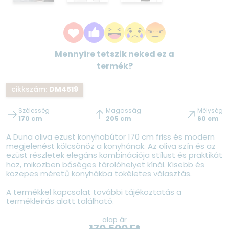
Mennyire tetszik neked ez a
termék?
cikkszám:
DM4519
Szélesség
Magasság
Mélység
170 cm
205 cm
60 cm
A Duna oliva ezüst konyhabútor 170 cm friss és modern
megjelenést kölcsönöz a konyhának. Az oliva szín és az
ezüst részletek elegáns kombinációja stílust és praktikát
hoz, miközben bőséges tárolóhelyet kínál. Kisebb és
közepes méretű konyhákba tökéletes választás.
A termékkel kapcsolat további tájékoztatás a
termékleírás alatt található.
alap ár
170 500
Ft