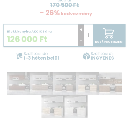
alap ár
170 500
Ft
- 26%
kedvezmény
+
Blokk konyha AKCIÓS ára
126 000
Ft
-
KOSÁRBA TESZEM
Szállítási idő
Szállítási díj
1-3 héten belül
INGYENES