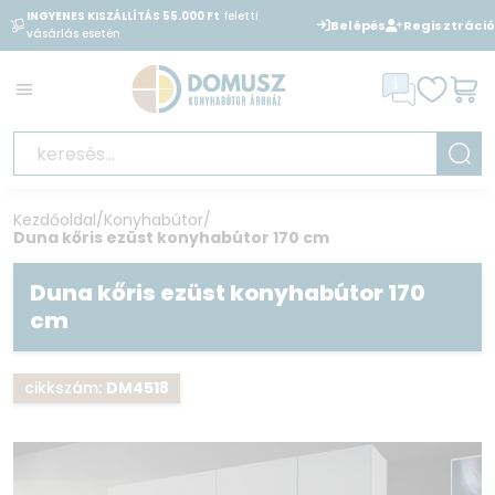
INGYENES KISZÁLLÍTÁS 55.000 Ft
feletti
BANKKÁRTYÁVAL
is fizethet
Belépés
Regisztráció
vásárlás esetén
áruházunkban
Kezdőoldal
/
Konyhabútor
/
Duna kőris ezüst konyhabútor 170 cm
Duna kőris ezüst konyhabútor 170
cm
cikkszám:
DM4518