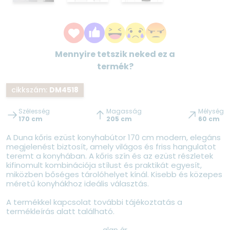
Mennyire tetszik neked ez a
termék?
cikkszám:
DM4518
Szélesség
Magasság
Mélység
170 cm
205 cm
60 cm
A Duna kőris ezüst konyhabútor 170 cm modern, elegáns
megjelenést biztosít, amely világos és friss hangulatot
teremt a konyhában. A kőris szín és az ezüst részletek
kifinomult kombinációja stílust és praktikát egyesít,
miközben bőséges tárolóhelyet kínál. Kisebb és közepes
méretű konyhákhoz ideális választás.
A termékkel kapcsolat további tájékoztatás a
termékleírás alatt található.