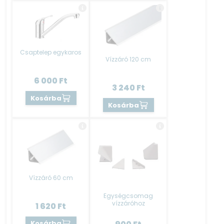
Csaptelep egykaros
Vízzáró 120 cm
6 000
Ft
3 240
Ft
Kosárba
Kosárba
Vízzáró 60 cm
Egységcsomag
vízzáróhoz
1 620
Ft
Kosárba