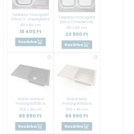
Teletetős mosogató
Teletetős mosogató
tálca 1+ csepegtetős
tálca 2 medencés
80 x 60 cm
80 x 60 cm
18 400
Ft
20 900
Ft
Kosárba
Kosárba
Gránit antracit
Gránit bézs
mosogatótálca
mosogatótálca
1+csepp Evido
1+csepp
76,5 x 46 cm
76,5 x 46 cm
65 990
Ft
65 990
Ft
Kosárba
Kosárba