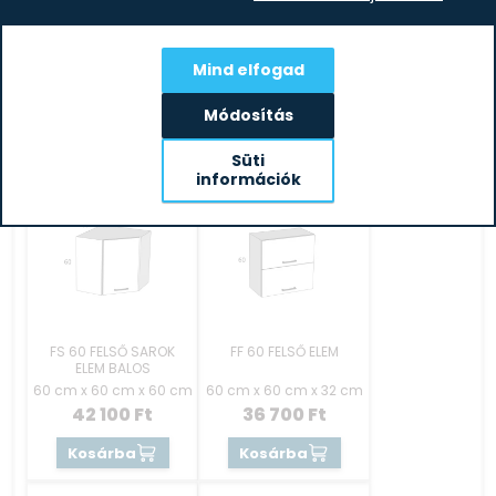
FA 60 FELSŐ ELEM
FS 60 FELSŐ SAROK
JOBBOS
ELEM JOBBOS
Mind elfogad
60 cm x 60 cm x 32 cm
60 cm x 60 cm x 60 cm
23 600
Ft
42 100
Ft
Módosítás
Kosárba
Kosárba
Süti
információk
FS 60 FELSŐ SAROK
FF 60 FELSŐ ELEM
ELEM BALOS
60 cm x 60 cm x 60 cm
60 cm x 60 cm x 32 cm
42 100
Ft
36 700
Ft
Kosárba
Kosárba