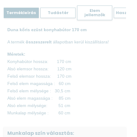
Elem
Termékleírás
Tudástér
Hasznos 
jellemzők
Duna kőris ezüst konyhabútor 170 cm
A termék
összeszerelt
állapotban kerül kiszállításra!
Méretek:
Konyhabútor hossza: 170 cm
Alsó elemsor hossza: 120 cm
Felső elemsor hossza: 170 cm
Felső elem magassága : 60 cm
Felső elem mélysége : 30,5 cm
Alsó elem magassága : 85 cm
Alsó elem mélysége: 51 cm
Munkalap mélysége : 60 cm
Elemek:
Munkalap szín választás:
80-as mosogatós elem 85 cm × 80 cm × 51 cm