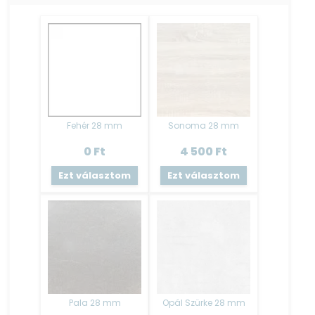
40-as alsó fiókos elem 85 cm × 40 cm × 51 cm
80-as üveges felső elem 60 cm × 80 cm × 30,5 cm
50-es páraelszívó elem 38 cm × 50 cm × 30,5 cm
40-es ajtós felső elem 60 cm × 40 cm × 30,5 cm
Termék színe:
Fehér váz - Kőris alsó front ; Ezüst felső front
Fehér 28 mm
Sonoma 28 mm
Munkalap:
2,8 cm vastagságú préselt laminált forgácslap, elemenként
0
Ft
4 500
Ft
szerelve.
Ezt választom
Ezt választom
Asztalosipari szerszámokkal könnyen megmunkálható.
A mosogató szekrény nem tartalmaz munkalapot!
Ha csak kiegészítő elemet vásárol, akkor az alsó elemek
tartalmazzák a munkalapot elemenként, ez alól csak
a mosogató elem (AMO80) a kivétel, mert az nem
tartalmaz munkalapot.
További plusz munkalap vásárlás is megoldható, melyet a
Pala 28 mm
Opál Szürke 28 mm
kiegészítő elemeknél fog megtalálni.