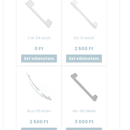
vázzal történő folytatólagosság.
Ez a típusú lábazat elemenként fixen
rögzített, állíthatósága nem megoldható.
Mosogató tálca
:
Az alapár nem tartalmazza a mosogató tálcát!
Col-04 ezüst
Elz-01 ezüst
A kiegészítőknél lehetséges kiválasztani!
0
Ft
2 500
Ft
Kiváló minőségű gyártótól származó rozsdamentes
Ezt választom
Ezt választom
mosogatótálca.
A mosogató tálca tartozéka a szifon- lefolyóval.
LED világítás
:
Az alapár nem tartalmazza a LED világítást!
RGB LED szalag, 5 m hosszúságban, öntapadós kivitelben.
Trafóval, távirányítóval ellátva.
Szín : Színes és Fehér
Rco-55 króm
Mir-66 fekete
Fehér led nem tartalmaz távirányítót.
A LED felszerelésére javasoljuk szakember (villanyszerelő)
2 500
Ft
3 000
Ft
segítségét kérni!