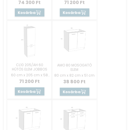
cm
cm
74 300
Ft
71 200
Ft
Kosárba
Kosárba
CL10 205/AH 60
AMO 80 MOSOGATÓ
HŰTŐS ELEM JOBBOS
ELEM
60 cm x 205 cm x 58
80 cm x 82 cm x 51 cm
cm
71 200
Ft
38 800
Ft
Kosárba
Kosárba