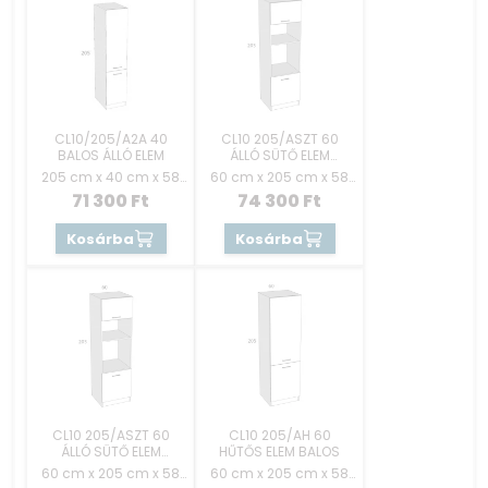
CL10/205/A2A 40
CL10 205/ASZT 60
BALOS ÁLLÓ ELEM
ÁLLÓ SÜTŐ ELEM
AJTÓS JOBBOS
205 cm x 40 cm x 58
60 cm x 205 cm x 58
cm
cm
71 300
Ft
74 300
Ft
Kosárba
Kosárba
CL10 205/ASZT 60
CL10 205/AH 60
ÁLLÓ SÜTŐ ELEM
HŰTŐS ELEM BALOS
AJTÓS BALOS
60 cm x 205 cm x 58
60 cm x 205 cm x 58