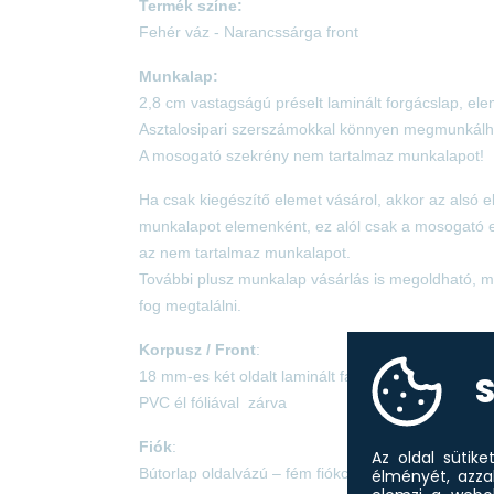
Termék színe:
Fehér váz - Narancssárga front
Munkalap:
2,8 cm vastagságú préselt laminált forgácslap, el
Asztalosipari szerszámokkal könnyen megmunkálh
A mosogató szekrény nem tartalmaz munkalapot!
Ha csak kiegészítő elemet vásárol, akkor az alsó 
munkalapot elemenként, ez alól csak a mosogató e
az nem tartalmaz munkalapot.
További plusz munkalap vásárlás is megoldható, m
fog megtalálni.
Korpusz / Front
:
18 mm-es két oldalt laminált faforgácslap
S
PVC él fóliával zárva
Fiók
:
Az oldal sütik
Bútorlap oldalvázú – fém fiókcsúszóval szerelt
élményét, azza