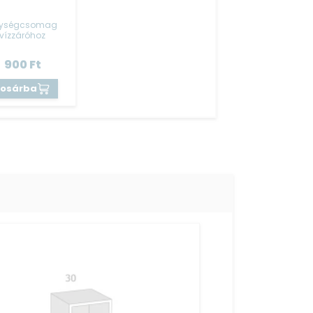
ységcsomag
vízzáróhoz
900
Ft
Kosárba