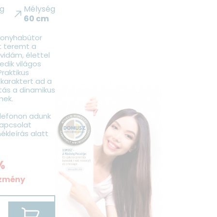
g
Mélység
60 cm
konyhabútor
t teremt a
vidám, élettel
kedik világos
raktikus
 karaktert ad a
tás a dinamikus
nek.
elefonon adunk
kapcsolat
ékleírás alatt
%
zmény