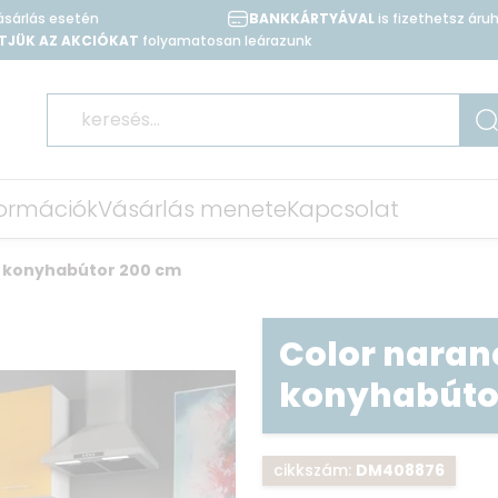
vásárlás esetén
BANKKÁRTYÁVAL
is fizethetsz ár
TJÜK AZ AKCIÓKAT
folyamatosan leárazunk
nformációk
Vásárlás menete
Kapcsolat
 konyhabútor 200 cm
Color naran
konyhabúto
cikkszám:
DM408876