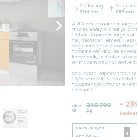
Szélesség
Magassá
200 cm
205 cm
A 200 cm-es narancssárga 
friss és energikus hangulato
térben. A narancssárga szín 
teli, miközben remekül illesz
vagy semleges elemekhez. P
tárolóhelyet kínál, és egyedi
konyhának, tökéletes válasz
és modern dizájnok kedvelői
Szállítással kapcsolatban t
tájékoztatást. A termékkel 
további tájékoztatás a term
található.
- 23
240 700
alap
Ft
ár
kedve
Blokk konyha
+
AKCIÓS ára