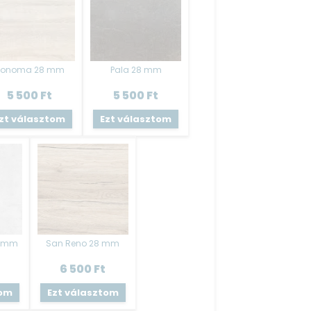
Sonoma 28 mm
Pala 28 mm
5 500
Ft
5 500
Ft
zt választom
Ezt választom
8 mm
San Reno 28 mm
6 500
Ft
tom
Ezt választom