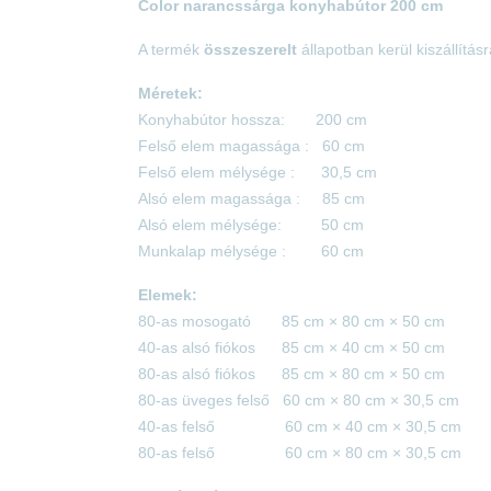
Color narancssárga konyhabútor 200 cm
A te
rmék
összeszerelt
állapotban kerül kiszállításr
Méretek:
Konyhabútor hossza: 200 cm
Felső elem magassága : 60 cm
Felső elem mélysége : 30,5 cm
Alsó elem magassága : 85 cm
Alsó elem mélysége: 50 cm
Munkalap mélysége : 60 cm
Elemek:
80-as mosogató 85
cm × 80 cm × 50 cm
40-as alsó fiókos 85
cm × 40 cm × 50 cm
80-as alsó fiókos 85
cm × 80 cm × 50 cm
80-as üveges felső 60 cm × 80 cm × 30,5 cm
40-as felső 60 cm × 40 cm × 30,5 cm
80-as felső 60 cm × 80 cm × 30,5 cm