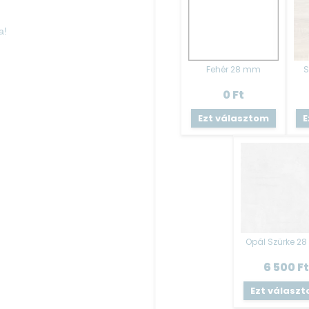
a!
Fehér 28 mm
0
Ft
Ezt választom
E
Opál Szürke 2
6 500
Ft
Ezt válasz