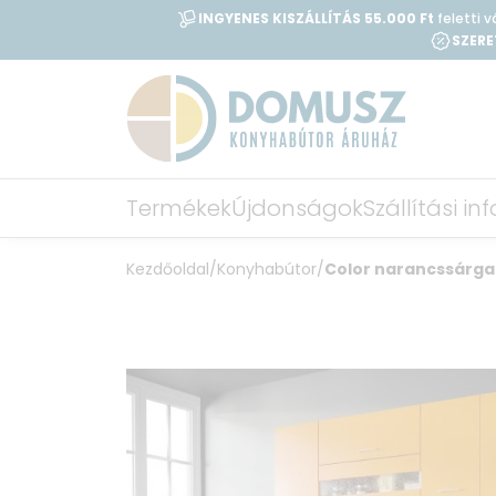
INGYENES KISZÁLLÍTÁS 55.000 Ft
feletti 
SZERE
Termékek
Újdonságok
Szállítási i
Kezdőoldal
/
Konyhabútor
/
Color narancssárga