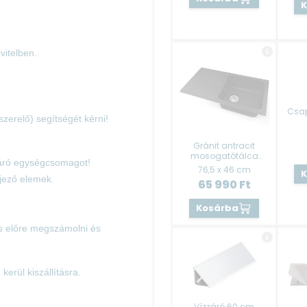
itelben.
Csap
szerelő) segítségét kérni!
Gránit antracit
mosogatótálca
zzáró egységcsomagot!
1+csepp Evido
76,5 x 46 cm
ejező elemek.
65 990
Ft
Kosárba
es előre megszámolni és
erül kiszállításra.
Vízzáró 60 cm