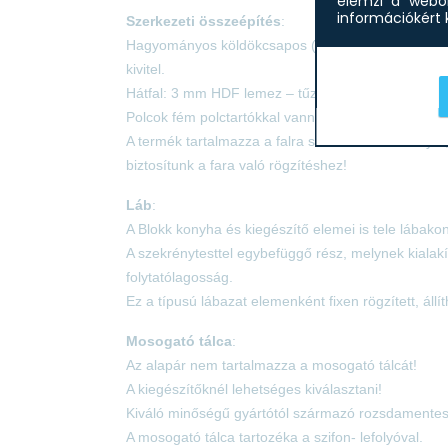
elemzi a webol
információkért k
Szerkezeti összeépítés
:
Hagyományos köldökcsapos (fatipli) szerkezeti öss
kivitel.
Hátfal: 3 mm HDF lemez – tűző kapoccsal rögzítve
Polcok fém polctartókkal vannak szerelve.
A termék tartalmazza a falra szerelés szerelvényét,
biztosítunk a fara való rögzítéshez!
Láb
:
A Blokk konyha és kiegészítő elemei is tele lábakon
A szekrénytesttel egybefüggő rész, melynek kialakí
folytatólagosság.
Ez a típusú lábazat elemenként fixen rögzített, á
Mosogató tálca
:
Az alapár nem tartalmazza a mosogató tálcát!
A kiegészítőknél lehetséges kiválasztani!
Kiváló minőségű gyártótól származó rozsdamentes
A mosogató tálca tartozéka a szifon- lefolyóval.