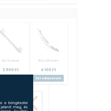
Elz-01 ezüst
Rco-55 króm
3 900
Ft
4 100
Ft
zt választom
Ezt választom
sa a böngészési
jelenít meg, és