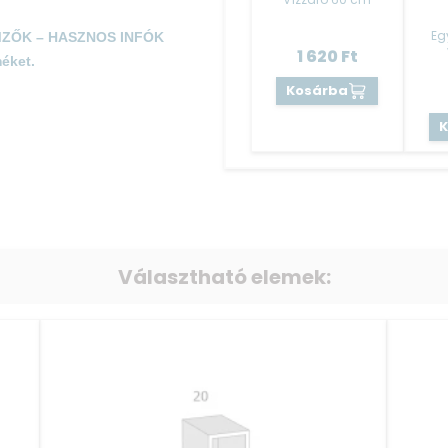
Eg
EMZŐK – HASZNOS INFÓK
1 620
Ft
éket.
Kosárba
Választható elemek: