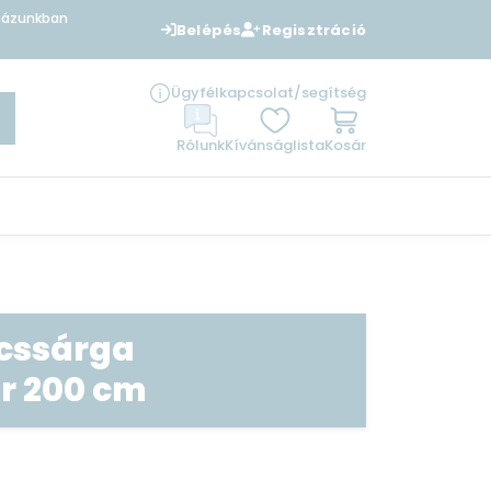
uházunkban
Belépés
Regisztráció
Ügyfélkapcsolat/segítség
Rólunk
Kívánságlista
Kosár
cssárga
r 200 cm