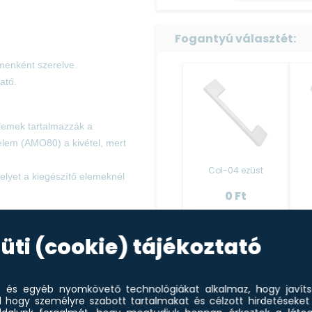
Fogantyú választét:
emenként szerelve.
ató.
elemek tartalmazzák a
lem (AMO80) a kivétel, mert
Col-04 ezüst
elyet a kiegészítő elemeknél
0
Ft
Ezt választom
E
üti (cookie) tájékoztató
et és egyéb nyomkövető technológiákat alkalmaz, hogy javít
l hogy személyre szabott tartalmakat és célzott hirdetéseket 