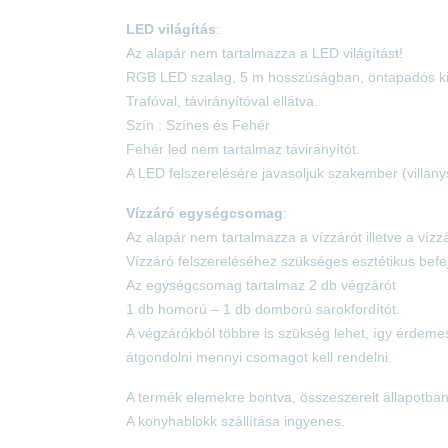
LED világítás
:
Az alapár nem tartalmazza a LED világítást!
RGB LED szalag, 5 m hosszúságban, öntapadós kiv
Trafóval, távirányítóval ellátva.
Szín : Színes és Fehér
Fehér led nem tartalmaz távirányítót.
A LED felszerelésére javasoljuk szakember (villany
Vízzáró egységcsomag
:
Az alapár nem tartalmazza a vízzárót illetve a ví
Vízzáró felszereléséhez szükséges esztétikus bef
Az egységcsomag tartalmaz 2 db végzárót
1 db homorú – 1 db domború sarokfordítót.
A végzárókból többre is szükség lehet, így érdem
átgondolni mennyi csomagot kell rendelni.
A termék elemekre bontva, összeszerelt állapotban k
A konyhablokk szállítása ingyenes.