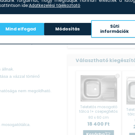
dalunk forgalmát, hogy megtudjuk honnan érkeztek a látoga
attintson ide:
Adatkezelési tájékoztató
zeépítéssel, összeragasztott
Mir-66 feket
4 600
F
Süti
.
Mind elfogad
Módosítás
információk
Ezt válasz
 csavarokat és tipliket nem
Választható kiegészít
 állnak.
tása a vázzal történő
llíthatósága nem megoldható.
Teletetős mosogató
Tele
tálca 1+ csepegtetős
tál
80 x 60 cm
18 400
Ft
 mosogatótálca.
Kosárba