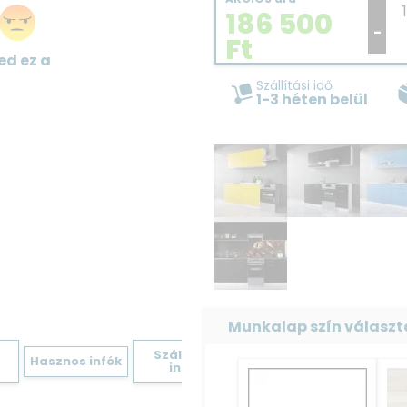
186 500
-
Ft
ed ez a
Szállítási idő
1-3 héten belül
Munkalap szín választ
Szállítási
Hasznos infók
infók