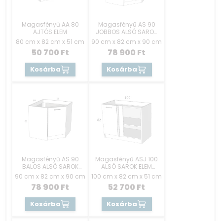
Magasfényű AA 80
Magasfényű AS 90
AJTÓS ELEM
JOBBOS ALSÓ SAROK
ELEM
80 cm x 82 cm x 51 cm
90 cm x 82 cm x 90 cm
50 700
Ft
78 900
Ft
Kosárba
Kosárba
Magasfényű AS 90
Magasfényű ASJ 100
BALOS ALSÓ SAROK
ALSÓ SAROK ELEM
ELEM
JOBBOS
90 cm x 82 cm x 90 cm
100 cm x 82 cm x 51 cm
78 900
Ft
52 700
Ft
Kosárba
Kosárba