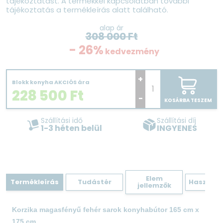
tájékoztatást. A termékkel kapcsolatban további
tájékoztatás a termékleírás alatt található.
alap ár
308 000
Ft
- 26%
kedvezmény
+
Blokk konyha AKCIÓS ára
228 500
Ft
-
KOSÁRBA TESZEM
Szállítási idő
Szállítási díj
1-3 héten belül
INGYENES
Elem
Termékleírás
Tudástér
Hasznos 
jellemzők
Korzika magasfényű fehér sarok konyhabútor 165 cm x
175 cm