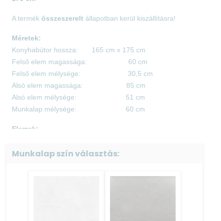
A termék
összeszerelt
állapotban kerül kiszállításra!
Méretek:
Konyhabútor hossza: 165 cm x 175 cm
Felső elem magassága: 60 cm
Felső elem mélysége: 30,5 cm
Alsó elem magassága: 85 cm
Alsó elem mélysége: 51 cm
Munkalap mélysége: 60 cm
Elemek:
80-as mosogató elem: 85 cm x 80 cm x 51 cm
Munkalap szín választás:
85-ös sarok elem: 85 cm x 85 cm x 51 cm
25-ös ajtós elem: 85 cm x 25 cm x 51 cm
40-es ajtós fiókos elem: 85 cm x 40 cm x 51 cm
​​80-as felső elem : 60 cm x 80 cm x 30,5 cm
25-ös felső elem: 60 cm x 25 cm x 30,5 cm