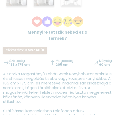
Mennyire tetszik neked ez a
termék?
cikkszám:
DMSZ4031
Szélesség
Magasság
Mélység
165 x 175 cm
205 cm
60 cm
A Korzika Magasfényű Fehér Sarok Konyhabútor praktikus
és stílusos megoldás kisebb vagy közepes konyhákba. A
165 cm x 175 cm-es méretével maximálisan kihasználja a
sarokteret, tágas tárolóhelyeket biztosítva. A
magasfényű fehér felület modern és tiszta megjelenést
kölcsönöz, könnyen illeszkedve bármilyen konyhai
stílushoz.
Szállítással kapcsolatban telefonon adunk