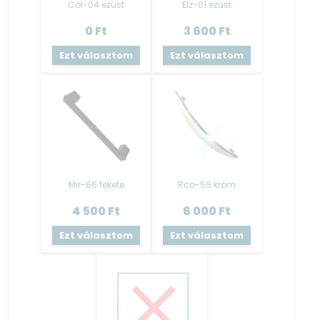
Col-04 ezüst
Elz-01 ezüst
rögzítéshez!
0
Ft
3 600
Ft
Láb
: A Blokk konyha és kiegészítő elemei is tele lábakon
Ezt választom
Ezt választom
állnak.
A szekrénytesttel egybefüggő rész, melynek kialakítása a
vázzal történő folytatólagosság.
Ez a típusú lábazat elemenként fixen
rögzített, állíthatósága nem megoldható.
BMO beépíthető mosogatógép
: nem elem, nincs
szükség elemre!
Mir-66 fekete
Rco-55 króm
Ajtófront, lábazat, munkalap és fogantyú van
becsomagolva.
4 500
Ft
6 000
Ft
Nem tartalmaz oldalfalat , mert a mosogatógép maga a
Ezt választom
Ezt választom
szekrényt helyettesítő elem!
Mosogató tálca
:
Az alapár nem tartalmazza a mosogató tálcát!
A kiegészítőknél lehetséges kiválasztani!
Kiváló minőségű gyártótól származó rozsdamentes