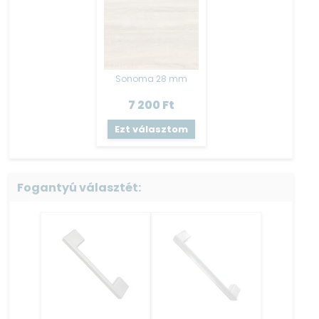
tartalmazzák a munkalapot elemenként, ez alól csak
a mosogató elem (AMO80) a kivétel, mert az nem
tartalmaz munkalapot.
További plusz munkalap vásárlás is megoldható, melyet a
kiegészítő elemeknél fog megtalálni.
Sonoma 28 mm
Korpusz / Front
:
7 200
Ft
18 mm-es két oldalt laminált faforgácslap
Ezt választom
PVC él fóliával zárva
Fiók
:
Bútorlap oldalvázú – fém fiókcsúszóval szerelt
Fogantyú választét:
Szerkezeti összeépítés
:
Hagyományos köldökcsapos (fatipli) szerkezeti
összeépítéssel, összeragasztott kivitel.
Hátfal: 3 mm HDF lemez – tűző kapoccsal rögzítve.
Polcok fém polctartókkal vannak szerelve.
A termék tartalmazza a falra szerelés szerelvényét,
csavarokat és tipliket nem biztosítunk a fara való