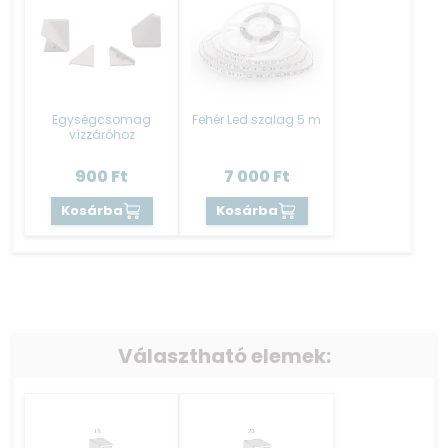
Egységcsomag
Fehér Led szalag 5 m
vízzáróhoz
900
Ft
7 000
Ft
Kosárba
Kosárba
Választható elemek: