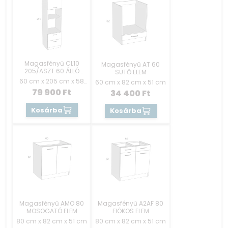
Magasfényű CL10
Magasfényű AT 60
205/ASZT 60 ÁLLÓ
SÜTŐ ELEM
SÜTŐ ELEM FIÓKOS
60 cm x 205 cm x 58
60 cm x 82 cm x 51 cm
cm
79 900
Ft
34 400
Ft
Kosárba
Kosárba
Magasfényű AMO 80
Magasfényű A2AF 80
MOSOGATÓ ELEM
FIÓKOS ELEM
80 cm x 82 cm x 51 cm
80 cm x 82 cm x 51 cm