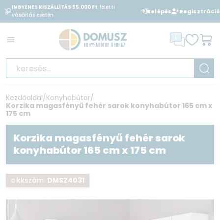
INGYENES KISZÁLLÍTÁS 55.000 Ft
feletti
BANKKÁRTYÁVAL
is fizethet
Belépés
Regisztráció
vásárlás esetén
áruházunkban
Kezdőoldal
/
Konyhabútor
/
Korzika magasfényű fehér sarok konyhabútor 165 cm x
175 cm
Korzika magasfényű fehér sarok
konyhabútor 165 cm x 175 cm
cikkszám:
DMSZ4031