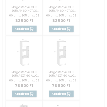
Magasfényű CL10
Magasfényű CL10
205/AH 60 HŰTŐS
205/AH 60 HŰTŐS
ELEM BALOS
ELEM JOBBOS
60 cm x 205 cm x 58
60 cm x 205 cm x 58
cm
cm
82 500
Ft
82 500
Ft
Kosárba
Kosárba
Magasfényű CL10
Magasfényű CL10
205/ASZT 60 ÁLLÓ
205/ASZT 60 ÁLLÓ
SÜTŐ ELEM AJTÓS
SÜTŐ ELEM AJTÓS
60 cm x 205 cm x 58
60 cm x 205 cm x 58
JOBBOS
BALOS
cm
cm
78 600
Ft
78 600
Ft
Kosárba
Kosárba