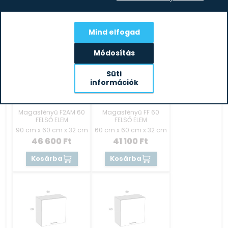
19 700
Ft
41 500
Ft
Kosárba
Kosárba
Mind elfogad
Módosítás
Süti
információk
Magasfényű F2AM 60
Magasfényű FF 60
FELSŐ ELEM
FELSŐ ELEM
90 cm x 60 cm x 32 cm
60 cm x 60 cm x 32 cm
46 600
Ft
41 100
Ft
Kosárba
Kosárba