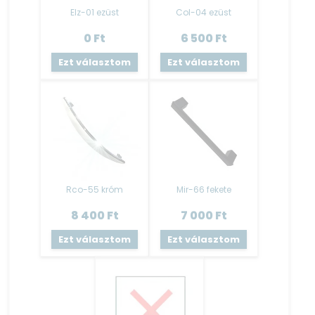
színével!
Elz-01 ezüst
Col-04 ezüst
Ha csak kiegészítő elemet vásárol, akkor az alsó elemek
0
Ft
6 500
Ft
tartalmazzák a munkalapot elemenként, ez alól csak
Ezt választom
Ezt választom
a mosogató elem (AMO80) a kivétel, mert az nem
tartalmaz munkalapot.
További plusz munkalap vásárlás is megoldható, melyet a
kiegészítő elemeknél fog megtalálni.
Váz / Front
:
18 mm-es két oldalt laminált faforgácslap
PVC él fóliával zárva
Rco-55 króm
Mir-66 fekete
Fiók
:
8 400
Ft
7 000
Ft
Bútorlap oldalvázú – fém fiókcsúszóval szerelt
Ezt választom
Ezt választom
Szerkezeti összeépítés
:
Hagyományos köldökcsapos (fatipli) szerkezeti
összeépítéssel, összeragasztott kivitel.
Hátfal: 3 mm HDF lemez – tűző kapoccsal rögzítve.