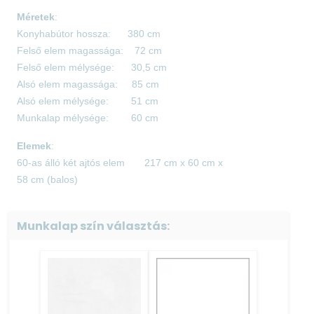
Méretek
:
Konyhabútor hossza: 380 cm
Felső elem magassága: 72 cm
Felső elem mélysége: 30,5 cm
Alsó elem magassága: 85 cm
Alsó elem mélysége: 51 cm
Munkalap mélysége: 60 cm
Elemek
:
60-as álló két ajtós elem 217 cm x 60 cm x
58 cm (balos)
Alsó kis részben 1 polc, felső részben 3 polc található
60-as mosogató elem 85 cm x 60 cm
Munkalap szín választás:
x 51 cm (balos)
40-es alsó fiókos elem 85 cm x 40 cm x 51 cm
60-as alsó tűzhely elem 85 cm x 60 cm x 51 cm
40-es alsó fiókos elem 85 cm x 40 cm x 51 cm
60-as alsó ajtós elem 85 cm x 60 cm x 51 cm