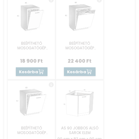
BEÉPÍTHETŐ
BEÉPÍTHETŐ
MOSOGATÓGÉP
MOSOGATÓGÉP
RÉSZEK 45 CM -
RÉSZEK 60 CM -
REJTETT GOMBOS
KEZELŐKONZOLOS
18 900
Ft
22 400
Ft
Kosárba
Kosárba
BEÉPÍTHETŐ
AS 90 JOBBOS ALSÓ
MOSOGATÓGÉP
SAROK ELEM
RÉSZEK 60 CM -
90 cm x 82 cm x 90 cm