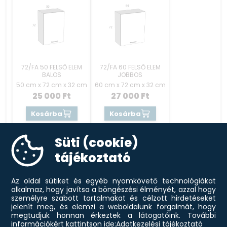
72/FA 50 FELSŐ ELEM
72/FA 60 FELSŐ ELEM
BALOS
JOBBOS
50 cm x 72 cm x 32 cm
60 cm x 72 cm x 32 cm
25 000
Ft
27 000
Ft
Kosárba
Kosárba
Süti (cookie)
tájékoztató
Az oldal sütiket és egyéb nyomkövető technológiákat
alkalmaz, hogy javítsa a böngészési élményét, azzal hogy
személyre szabott tartalmakat és célzott hirdetéseket
72/FA 60 FELSŐ ELEM
72/FF 60 FELSŐ ELEM
jelenít meg, és elemzi a weboldalunk forgalmát, hogy
BALOS
megtudjuk honnan érkeztek a látogatóink.
További
információkért kattintson ide:
Adatkezelési tájékoztató
60 cm x 72 cm x 32 cm
60 cm x 72 cm x 32 cm