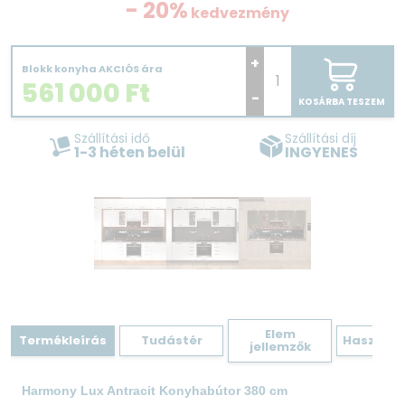
- 20%
kedvezmény
+
Blokk konyha AKCIÓS ára
561 000
Ft
-
KOSÁRBA TESZEM
Szállítási idő
Szállítási díj
1-3 héten belül
INGYENES
Elem
Termékleírás
Tudástér
Hasznos 
jellemzők
Harmony Lux Antracit Konyhabútor 380 cm