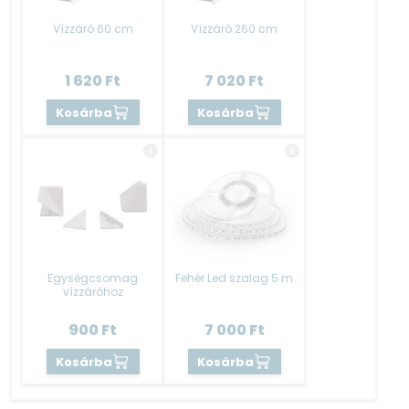
A termék elemekre bontva, összeszerelt állapotban kerül
Vízzáró 60 cm
Vízzáró 260 cm
kiszállításra.
A konyhablokk szállítása ingyenes.
1 620
Ft
7 020
Ft
Kérjük olvassa el a TUDÁSTÉR – ELEM JELLEMZŐK –
Kosárba
Kosárba
HASZNOS INFÓK tartalmát is hogy jobban
megismerhesse a terméket.
Egységcsomag
Fehér Led szalag 5 m
vízzáróhoz
900
Ft
7 000
Ft
Kosárba
Kosárba