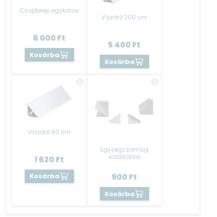
Csaptelep egykaros
Vízzáró 200 cm
6 000
Ft
5 400
Ft
Kosárba
Kosárba
Vízzáró 60 cm
Egységcsomag
vízzáróhoz
1 620
Ft
Kosárba
900
Ft
Kosárba