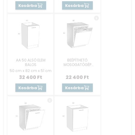
Kosárba
Kosárba
AA 50 ALSÓ ELEM
BEÉPÍTHETŐ
BALOS
MOSOGATÓGÉP
RÉSZEK 60 CM -
50 cm x 82 cm x 51 cm
KEZELŐKONZOLOS
32 400
Ft
22 400
Ft
Kosárba
Kosárba