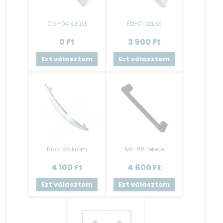
rögzített, állíthatósága nem megoldható.
Mosogató tálca
:
Col-04 ezüst
Elz-01 ezüst
Az alapár nem tartalmazza a mosogató tálcát!
0
Ft
3 900
Ft
A kiegészítőknél lehetséges kiválasztani!
Ezt választom
Ezt választom
Kiváló minőségű gyártótól származó rozsdamentes
mosogatótálca.
A mosogató tálca tartozéka a szifon- lefolyóval.
LED világítás
:
Az alapár nem tartalmazza a LED világítást!
RGB LED szalag, 5 m hosszúságban, öntapadós kivitelben.
Trafóval, távirányítóval ellátva.
Rco-55 króm
Mir-66 fekete
Szín : Színes és Fehér
Fehér led nem tartalmaz távirányítót.
4 100
Ft
4 600
Ft
A LED felszerelésére javasoljuk szakember (villanyszerelő)
Ezt választom
Ezt választom
segítségét kérni!
Vízzáró egységcsomag
:
Az alapár nem tartalmazza a vízzárót illetve a vízzáró