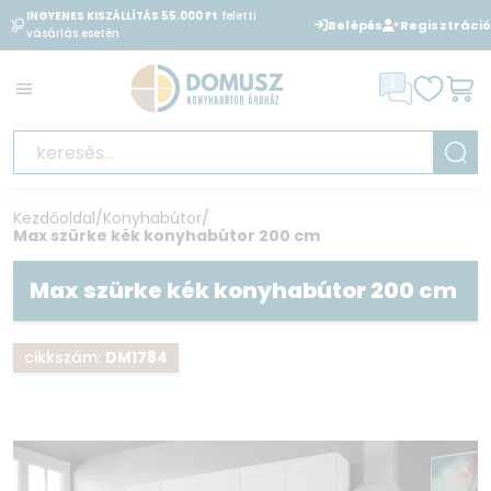
INGYENES KISZÁLLÍTÁS 55.000 Ft
feletti
BANKKÁRTYÁVAL
is fizethet
Belépés
Regisztráció
vásárlás esetén
áruházunkban
Kezdőoldal
/
Konyhabútor
/
Max szürke kék konyhabútor 200 cm
Max szürke kék konyhabútor 200 cm
cikkszám:
DM1784