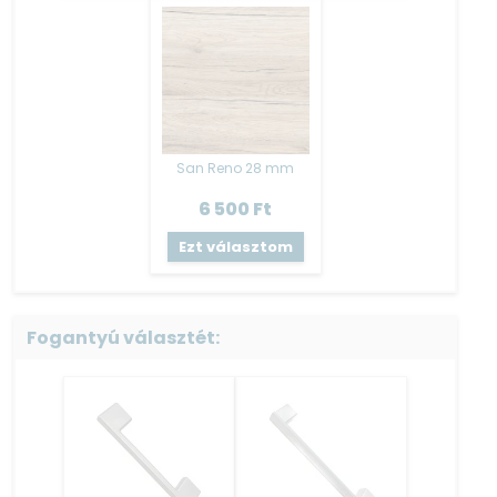
PVC él fóliával zárva
Fiók
:
Bútorlap oldalvázú – fém fiókcsúszóval szerelt
Szerkezeti összeépítés
:
Hagyományos köldökcsapos (fatipli) szerkezeti
San Reno 28 mm
összeépítéssel, összeragasztott kivitel.
6 500
Ft
Hátfal: 3 mm HDF lemez – tűző kapoccsal rögzítve.
Ezt választom
Polcok fém polctartókkal vannak szerelve.
A termék tartalmazza a falra szerelés szerelvényét,
csavarokat és tipliket nem biztosítunk a fara való
rögzítéshez!
Fogantyú választét:
Láb
:
A Blokk konyha és kiegészítő elemei is tele lábakon állnak.
A szekrénytesttel egybefüggő rész, melynek kialakítása a
vázzal történő folytatólagosság.
Ez a típusú lábazat elemenként fixen