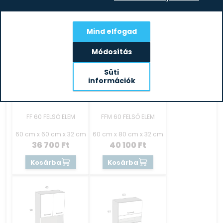
42 100
Ft
42 100
Ft
Kosárba
Kosárba
Mind elfogad
Módosítás
Süti
információk
FF 60 FELSŐ ELEM
FFM 60 FELSŐ ELEM
60 cm x 60 cm x 32 cm
60 cm x 80 cm x 32 cm
36 700
Ft
40 100
Ft
Kosárba
Kosárba