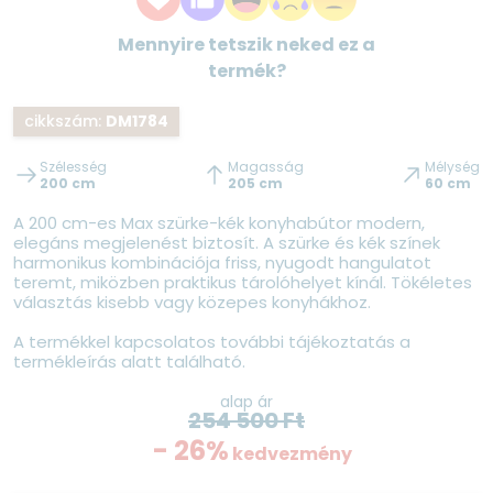
Mennyire tetszik neked ez a
termék?
cikkszám:
DM1784
Szélesség
Magasság
Mélység
200 cm
205 cm
60 cm
A 200 cm-es Max szürke-kék konyhabútor modern,
elegáns megjelenést biztosít. A szürke és kék színek
harmonikus kombinációja friss, nyugodt hangulatot
teremt, miközben praktikus tárolóhelyet kínál. Tökéletes
választás kisebb vagy közepes konyhákhoz.
A termékkel kapcsolatos további tájékoztatás a
termékleírás alatt található.
alap ár
254 500
Ft
- 26%
kedvezmény