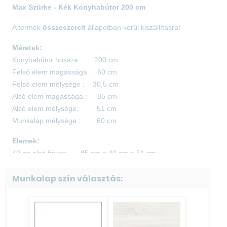
Max Szürke - Kék Konyhabútor 200 cm
A termék
összeszerelt
állapotban kerül kiszállításra!
Méretek:
Konyhabútor hossza: 200 cm
Felső elem magassága : 60 cm
Felső elem mélysége : 30,5 cm
Alsó elem magassága : 85 cm
Alsó elem mélysége: 51 cm
Munkalap mélysége : 60 cm
Elemek:
40-as alsó fiókos 85 cm × 40 cm × 51 cm
80-as mosogató 85 cm × 80 cm × 51 cm
Munkalap szín választás:
80-as alsó fiókos 85 cm × 80 cm × 51 cm
40-as felső 60 cm × 40 cm × 30,5 cm
80-as üveges felső 60 cm × 80 cm × 30,5 cm
80-as felső 60 cm × 80 cm × 30,5 cm