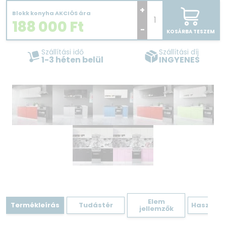
+
Blokk konyha AKCIÓS ára
188 000
Ft
-
KOSÁRBA TESZEM
Szállítási idő
Szállítási díj
1-3 héten belül
INGYENES
Elem
Termékleírás
Tudástér
Hasznos 
jellemzők