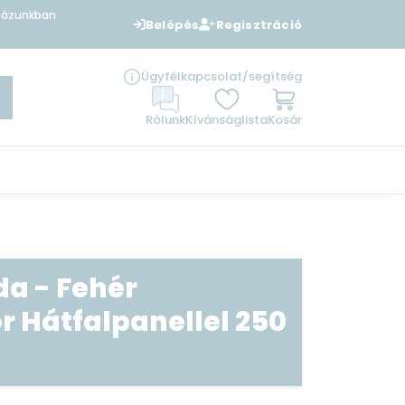
uházunkban
Belépés
Regisztráció
Ügyfélkapcsolat/segítség
Rólunk
Kívánságlista
Kosár
da - Fehér
 Hátfalpanellel 250