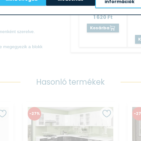
információk
hatású mintázattal ellátva.
Eg
1 620
Ft
Kosárba
emenként szerelve.
ne megegyezik a blokk
Hasonló termékek
-27%
-2