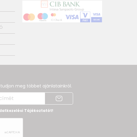
tó
s tudjon meg többet ajánlatainkról.
datkezelési Tájékoztatót!