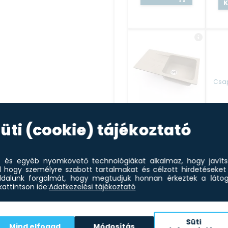
Csap
Gránit bézs
mosogatótálca
1+csepp
üti (cookie) tájékoztató
76,5 x 46 cm
65 990
Ft
Kosárba
et és egyéb nyomkövető technológiákat alkalmaz, hogy javít
l hogy személyre szabott tartalmakat és célzott hirdetéseket 
dalunk forgalmát, hogy megtudjuk honnan érkeztek a látoga
attintson ide:
Adatkezelési tájékoztató
Süti
aghatást utánoz.
Mind elfogad
Módosítás
Vízzáró 60 cm