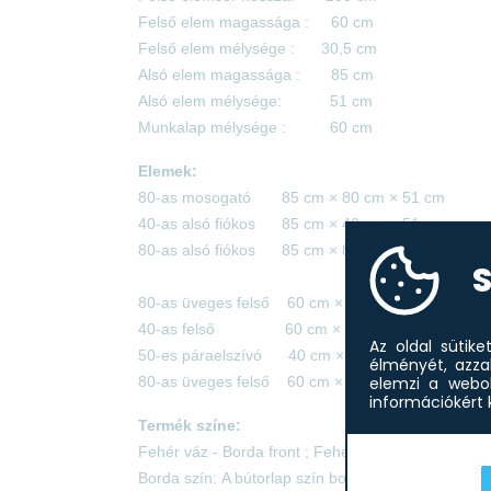
Felső elem magassága : 60 cm
Felső elem mélysége : 30,5 cm
Alsó elem magassága : 85 cm
Alsó elem mélysége: 51 cm
Munkalap mélysége : 60 cm
Elemek:
80-as mosogató 85 cm × 80 cm × 51 cm
40-as alsó fiókos 85 cm × 40 cm × 51 cm
80-as alsó fiókos 85 cm × 80 cm × 51 cm
S
80-as üveges felső 60 cm × 80 cm × 30,5 cm
40-as felső 60 cm × 40 cm × 30,5 cm
Az oldal sütik
50-es páraelszívó 40 cm × 50 cm × 30,5 cm
élményét, azza
80-as üveges felső 60 cm × 80 cm × 30,5 cm
elemzi a webol
információkért k
Termék színe:
Fehér váz - Borda front ; Fehér fiók elő/üvegkeret
Borda szín: A bútorlap szín bordázott felületű any