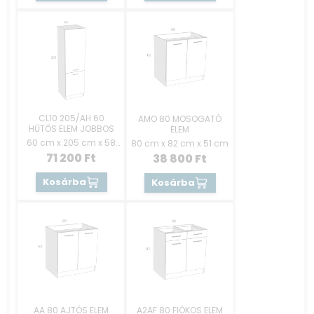
CL10 205/AH 60
AMO 80 MOSOGATÓ
HŰTŐS ELEM JOBBOS
ELEM
60 cm x 205 cm x 58
80 cm x 82 cm x 51 cm
cm
71 200
Ft
38 800
Ft
Kosárba
Kosárba
AA 80 AJTÓS ELEM
A2AF 80 FIÓKOS ELEM