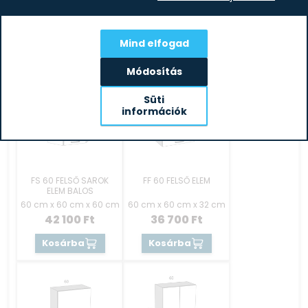
JOBBOS
ELEM JOBBOS
60 cm x 60 cm x 32 cm
60 cm x 60 cm x 60 cm
23 600
Ft
42 100
Ft
Mind elfogad
Kosárba
Kosárba
Módosítás
Süti
információk
FS 60 FELSŐ SAROK
FF 60 FELSŐ ELEM
ELEM BALOS
60 cm x 60 cm x 60 cm
60 cm x 60 cm x 32 cm
42 100
Ft
36 700
Ft
Kosárba
Kosárba