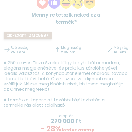
Mennyire tetszik neked ez a
termék?
cikkszám:
DM25697
Szélesség
Magasság
Mélység
250 cm
205 cm
60 cm
A 250 cm-es Tisza Szürke tölgy konyhabútor modern,
elegáns megjelenésével és praktikus tárolóhelyével
ideális választás. A konyhabútor elemei önállóak, további
elemekkel bővíthető. Összeszerelve, díjmentesen
szállítjuk. Nézze meg kínálatunkat, biztosan megtalálja
az Önnek megfelelőt.
A termékkel kapcsolat további tájékoztatás a
termékleírás alatt található.
alap ár
270 000
Ft
- 28%
kedvezmény