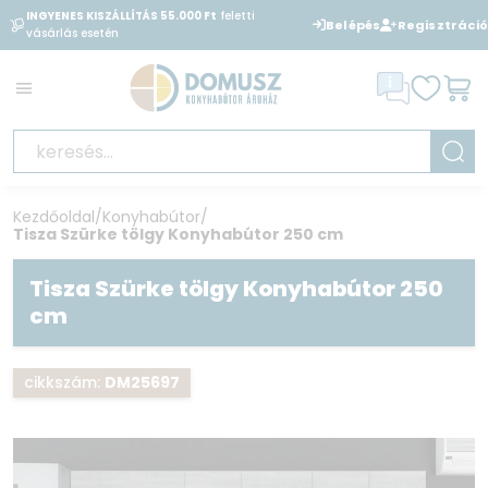
INGYENES KISZÁLLÍTÁS 55.000 Ft
feletti
BANKKÁRTYÁVAL
is fizethet
Belépés
Regisztráció
vásárlás esetén
áruházunkban
Kezdőoldal
/
Konyhabútor
/
Tisza Szürke tölgy Konyhabútor 250 cm
Tisza Szürke tölgy Konyhabútor 250
cm
cikkszám:
DM25697