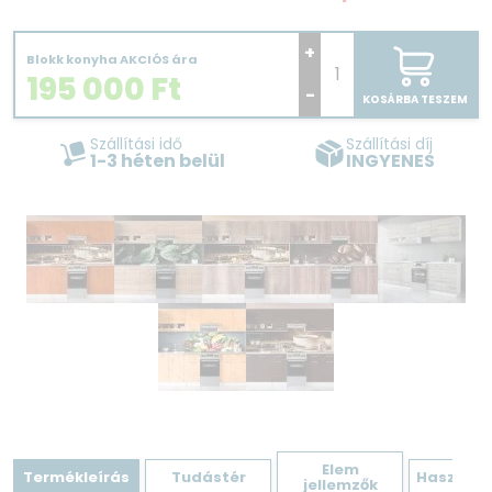
+
Blokk konyha AKCIÓS ára
195 000
Ft
-
KOSÁRBA TESZEM
Szállítási idő
Szállítási díj
1-3 héten belül
INGYENES
Elem
Termékleírás
Tudástér
Hasznos 
jellemzők