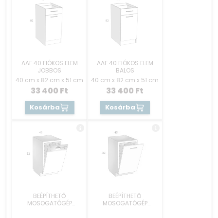
AAF 40 FIÓKOS ELEM
AAF 40 FIÓKOS ELEM
JOBBOS
BALOS
40 cm x 82 cm x 51 cm
40 cm x 82 cm x 51 cm
33 400
Ft
33 400
Ft
Kosárba
Kosárba
BEÉPÍTHETŐ
BEÉPÍTHETŐ
MOSOGATÓGÉP
MOSOGATÓGÉP
RÉSZEK 45 CM -
RÉSZEK 45 CM -
KEZELŐKONZOLOS
REJTETT GOMBOS