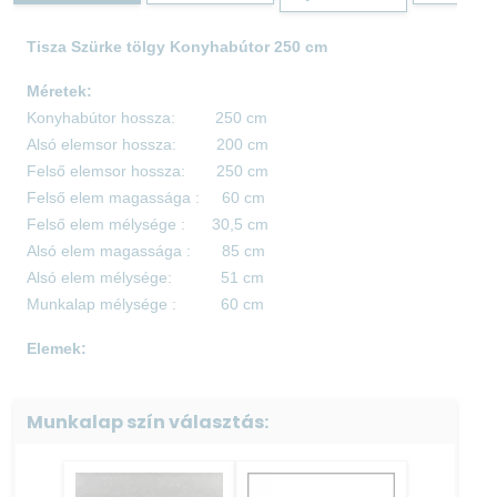
Tisza Szürke tölgy Konyhabútor 250 cm
Méretek:
Konyhabútor hossza: 250 cm
Alsó elemsor hossza: 200 cm
Felső elemsor hossza: 250 cm
Felső elem magassága : 60 cm
Felső elem mélysége : 30,5 cm
Alsó elem magassága : 85 cm
Alsó elem mélysége: 51 cm
Munkalap mélysége : 60 cm
Elemek:
80-as mosogató 85 cm × 80 cm × 51 cm
40-as alsó fiókos 85 cm × 40 cm × 51 cm
Munkalap szín választás:
80-as alsó fiókos 85 cm × 80 cm × 51 cm
80-as üveges felső 60 cm × 80 cm × 30,5 cm
40-as felső 60 cm × 40 cm × 30,5 cm