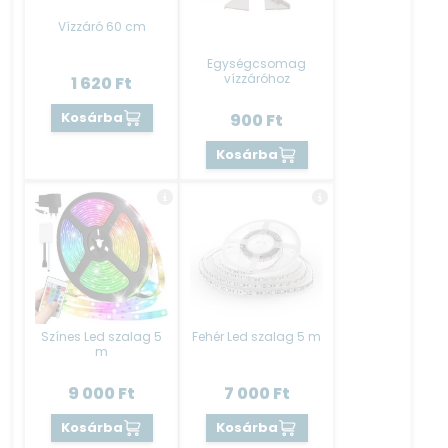
Vízzáró 60 cm
Egységcsomag
vízzáróhoz
1 620
Ft
Kosárba
900
Ft
Kosárba
Színes Led szalag 5
Fehér Led szalag 5 m
m
9 000
Ft
7 000
Ft
Kosárba
Kosárba