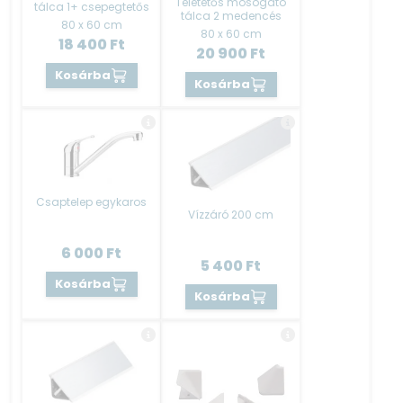
Teletetős mosogató
tálca 1+ csepegtetős
tálca 2 medencés
HASZNOS INFÓK tartalmát is hogy jobban
80 x 60 cm
80 x 60 cm
megismerhesse a terméket.
18 400
Ft
20 900
Ft
Kosárba
Kosárba
Csaptelep egykaros
Vízzáró 200 cm
6 000
Ft
5 400
Ft
Kosárba
Kosárba