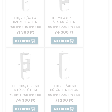
CL10/205/A2A 40
CL10 205/ASZT 60
BALOS ÁLLÓ ELEM
ÁLLÓ SÜTŐ ELEM
AJTÓS JOBBOS
205 cm x 40 cm x 58
60 cm x 205 cm x 58
cm
cm
71 300
Ft
74 300
Ft
Kosárba
Kosárba
CL10 205/ASZT 60
CL10 205/AH 60
ÁLLÓ SÜTŐ ELEM
HŰTŐS ELEM BALOS
AJTÓS BALOS
60 cm x 205 cm x 58
60 cm x 205 cm x 58
cm
cm
74 300
Ft
71 200
Ft
Kosárba
Kosárba