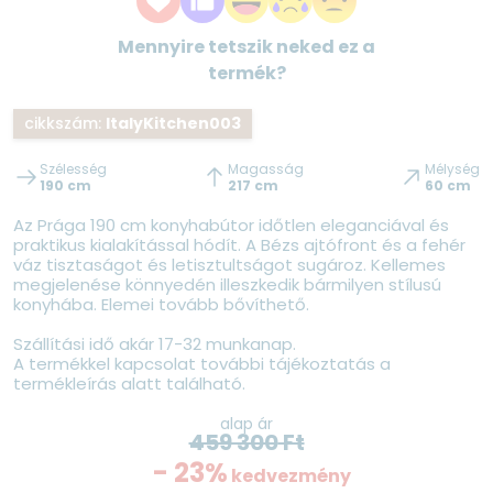
Mennyire tetszik neked ez a
termék?
cikkszám:
ItalyKitchen003
Szélesség
Magasság
Mélység
190 cm
217 cm
60 cm
Az Prága 190 cm konyhabútor időtlen eleganciával és
praktikus kialakítással hódít. A Bézs ajtófront és a fehér
váz tisztaságot és letisztultságot sugároz. Kellemes
megjelenése könnyedén illeszkedik bármilyen stílusú
konyhába. Elemei tovább bővíthető.
Szállítási idő akár 17-32 munkanap.
A termékkel kapcsolat további tájékoztatás a
termékleírás alatt található.
alap ár
459 300
Ft
- 23%
kedvezmény