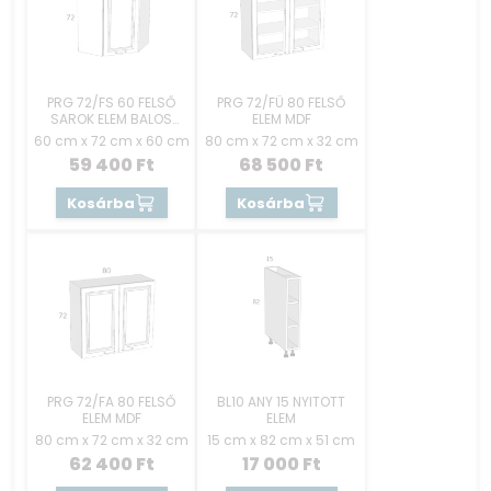
PRG 72/FS 60 FELSŐ
PRG 72/FÜ 80 FELSŐ
SAROK ELEM BALOS
ELEM MDF
MDF
60 cm x 72 cm x 60 cm
80 cm x 72 cm x 32 cm
59 400
Ft
68 500
Ft
Kosárba
Kosárba
PRG 72/FA 80 FELSŐ
BL10 ANY 15 NYITOTT
ELEM MDF
ELEM
80 cm x 72 cm x 32 cm
15 cm x 82 cm x 51 cm
62 400
Ft
17 000
Ft