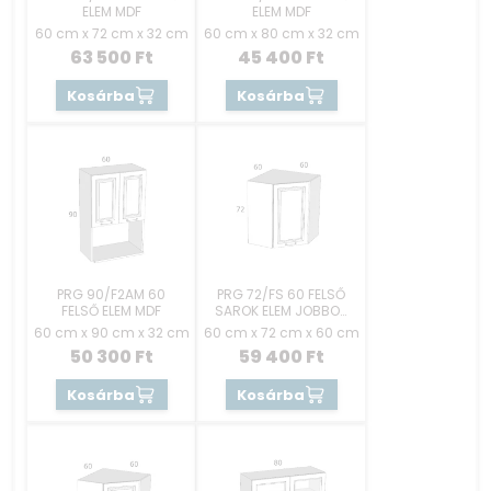
ELEM MDF
ELEM MDF
60 cm x 72 cm x 32 cm
60 cm x 80 cm x 32 cm
63 500
Ft
45 400
Ft
Kosárba
Kosárba
PRG 90/F2AM 60
PRG 72/FS 60 FELSŐ
FELSŐ ELEM MDF
SAROK ELEM JOBBOS
MDF
60 cm x 90 cm x 32 cm
60 cm x 72 cm x 60 cm
50 300
Ft
59 400
Ft
Kosárba
Kosárba