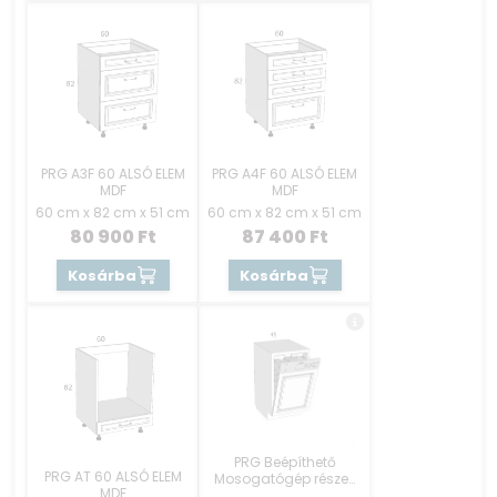
PRG A3F 60 ALSÓ ELEM
PRG A4F 60 ALSÓ ELEM
MDF
MDF
60 cm x 82 cm x 51 cm
60 cm x 82 cm x 51 cm
80 900
Ft
87 400
Ft
Kosárba
Kosárba
PRG Beépíthető
PRG AT 60 ALSÓ ELEM
Mosogatógép részek
MDF
45 cm