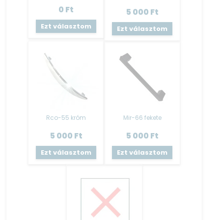
0
Ft
5 000
Ft
Ezt választom
Ezt választom
Rco-55 króm
Mir-66 fekete
5 000
Ft
5 000
Ft
Ezt választom
Ezt választom
Fiók:
Bútorlap oldalvázú – fém fiókcsúszóval szerelt, a vázzal
azonos színű.