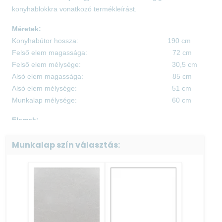
konyhablokkra vonatkozó termékleírást.
Méretek:
Konyhabútor hossza: 190 cm
Felső elem magassága: 72 cm
Felső elem mélysége: 30,5 cm
Alsó elem magassága: 85 cm
Alsó elem mélysége: 51 cm
Munkalap mélysége: 60 cm
Elemek:
60-as mosogató elem 85 cm × 60 cm × 51
Munkalap szín választás:
cm
60-as beépíthető sütő elem 85 cm x 60 cm x 51
cm
40-es ajtós-fiókos elem 85 cm × 40 cm × 51
cm
30-as alsó ferde végzáró elem 85 cm x 30 cm x 51
cm