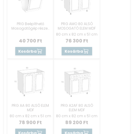
PRG Beépíthető
PRG AMO 80 ALSÓ
Mosogatógép részek
MOSOGATÓ ELEM MDF
60 cm Rejtett
80 cm x 82 cm x 51 cm
gombos MDF
40 700
Ft
76 300
Ft
Kosárba
Kosárba
PRG AA 80 ALSÓ ELEM
PRG A2AF 80 ALSÓ
MDF
ELEM MDF
80 cm x 82 cm x 51 cm
80 cm x 82 cm x 51 cm
78 900
Ft
89 200
Ft
Kosárba
Kosárba