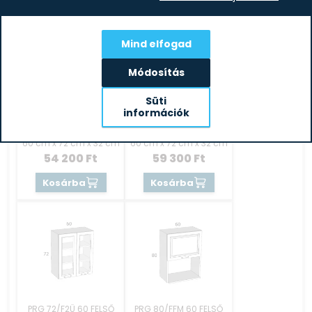
Mind elfogad
Módosítás
Süti
információk
PRG 72/FA 60 FELSŐ
PRG 72/F2A 60 FELSŐ
ELEM BALOS MDF
ELEM MDF
60 cm x 72 cm x 32 cm
60 cm x 72 cm x 32 cm
54 200
Ft
59 300
Ft
Kosárba
Kosárba
PRG 72/F2Ü 60 FELSŐ
PRG 80/FFM 60 FELSŐ