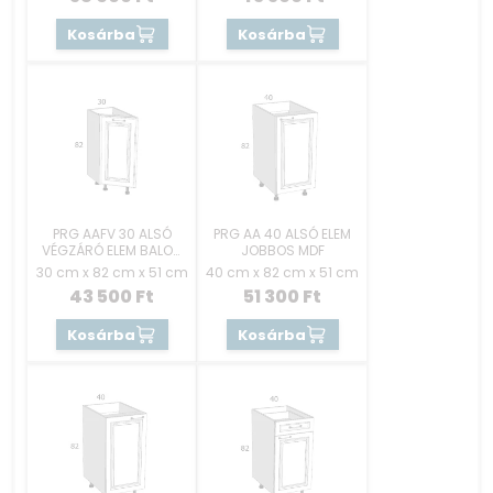
Kosárba
Kosárba
PRG AAFV 30 ALSÓ
PRG AA 40 ALSÓ ELEM
VÉGZÁRÓ ELEM BALOS
JOBBOS MDF
MDF
30 cm x 82 cm x 51 cm
40 cm x 82 cm x 51 cm
43 500
Ft
51 300
Ft
Kosárba
Kosárba