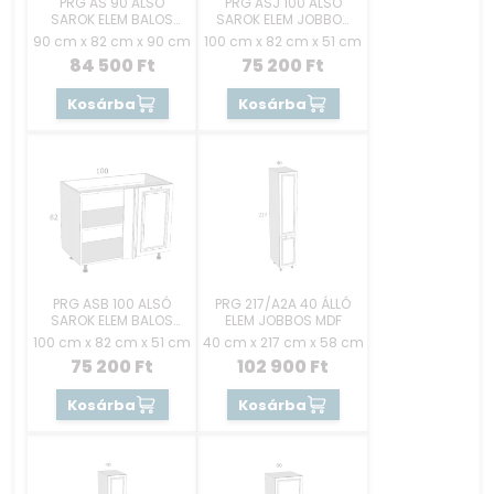
PRG AS 90 ALSÓ
PRG ASJ 100 ALSÓ
SAROK ELEM BALOS
SAROK ELEM JOBBOS
MDF
MDF
90 cm x 82 cm x 90 cm
100 cm x 82 cm x 51 cm
84 500
Ft
75 200
Ft
Kosárba
Kosárba
PRG ASB 100 ALSÓ
PRG 217/A2A 40 ÁLLÓ
SAROK ELEM BALOS
ELEM JOBBOS MDF
MDF
100 cm x 82 cm x 51 cm
40 cm x 217 cm x 58 cm
75 200
Ft
102 900
Ft
Kosárba
Kosárba