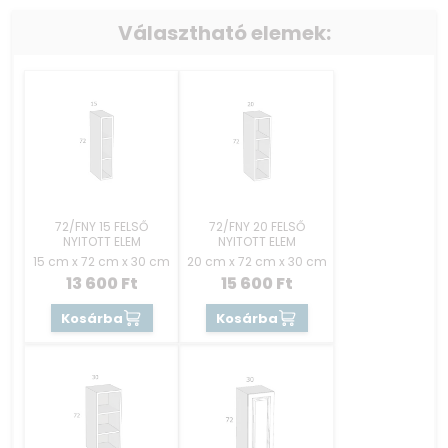
rendelni.
Választható elemek:
A termék elemekre bontva, összeszerelt állapotban kerül
kiszállításra.
A konyhablokk szállítása ingyenes.
Kérjük olvassa el a TUDÁSTÉR – ELEM JELLEMZŐK –
HASZNOS INFÓK tartalmát is hogy jobban
megismerhesse a terméket.
72/FNY 15 FELSŐ
72/FNY 20 FELSŐ
NYITOTT ELEM
NYITOTT ELEM
15 cm x 72 cm x 30 cm
20 cm x 72 cm x 30 cm
13 600
Ft
15 600
Ft
Kosárba
Kosárba