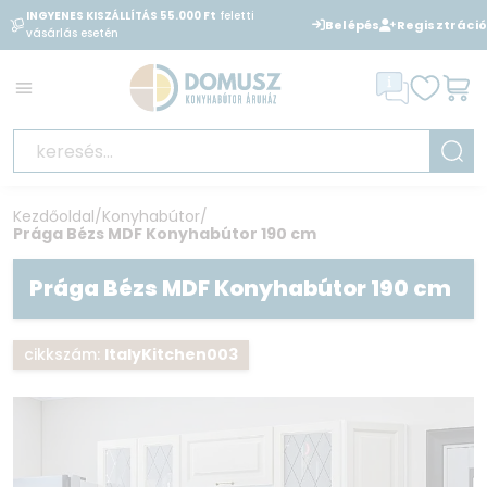
INGYENES KISZÁLLÍTÁS 55.000 Ft
feletti
BANKKÁRTYÁVAL
is fizethet
Belépés
Regisztráció
vásárlás esetén
áruházunkban
Kezdőoldal
/
Konyhabútor
/
Prága Bézs MDF Konyhabútor 190 cm
Prága Bézs MDF Konyhabútor 190 cm
cikkszám:
ItalyKitchen003