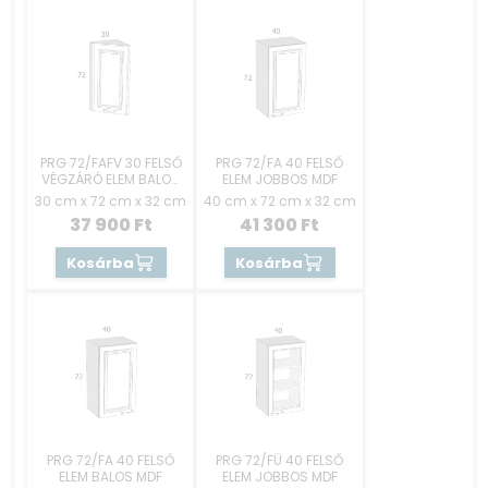
PRG 72/FAFV 30 FELSŐ
PRG 72/FA 40 FELSŐ
VÉGZÁRÓ ELEM BALOS
ELEM JOBBOS MDF
MDF
30 cm x 72 cm x 32 cm
40 cm x 72 cm x 32 cm
37 900
Ft
41 300
Ft
Kosárba
Kosárba
PRG 72/FA 40 FELSŐ
PRG 72/FÜ 40 FELSŐ
ELEM BALOS MDF
ELEM JOBBOS MDF