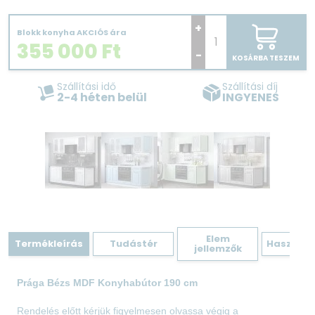
+
Blokk konyha AKCIÓS ára
355 000
Ft
-
KOSÁRBA TESZEM
Szállítási idő
Szállítási díj
2-4 héten belül
INGYENES
Elem
Termékleírás
Tudástér
Hasznos 
jellemzők
Prága Bézs MDF Konyhabútor 190 cm
Rendelés előtt kérjük figyelmesen olvassa végig a