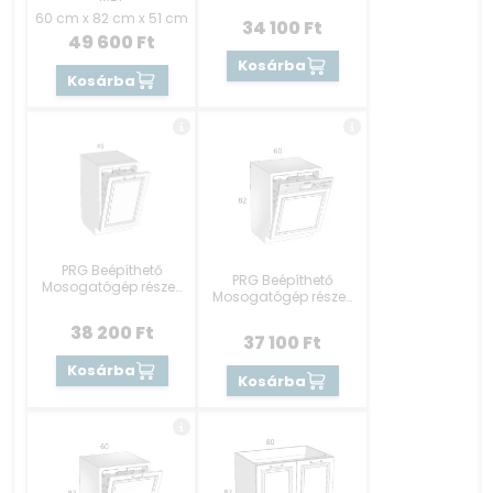
Kezelőkonzolos MDF
60 cm x 82 cm x 51 cm
34 100
Ft
49 600
Ft
Kosárba
Kosárba
PRG Beépíthető
PRG Beépíthető
Mosogatógép részek
Mosogatógép részek
45 cm Rejtett
60 cm
gombos MDF
38 200
Ft
Kezelőkonzolos MDF
37 100
Ft
Kosárba
Kosárba