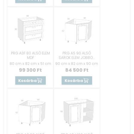
PRG A3F 80 ALSÓ ELEM
PRG AS 90 ALSÓ
MDF
SAROK ELEM JOBBOS
MDF
80 cm x 82 cm x 51 cm
90 cm x 82 cm x 90 cm
99 300
Ft
84 500
Ft
Kosárba
Kosárba