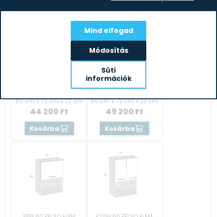
Mind elfogad
Módosítás
Süti
információk
72/FFÜ 60 FELSŐ ELEM
72/FF2Ü 60 FELSŐ ELEM
60 cm x 72 cm x 32 cm
60 cm x 72 cm x 32 cm
44 200
Ft
49 200
Ft
Kosárba
Kosárba
FFM 60 FELSŐ ELEM
F2AM 60 FELSŐ ELEM