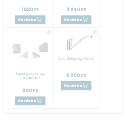
A végzárókból többre is szükség lehet, így érdemes előre
1 620
Ft
3 240
Ft
megszámolni és átgondolni mennyi csomagot kell
rendelni.
Kosárba
Kosárba
A termék elemekre bontva, összeszerelt állapotban kerül
kiszállításra.
A konyhablokk szállítása ingyenes.
Csaptelep egykaros
Kérjük olvassa el a TUDÁSTÉR – ELEM JELLEMZŐK –
HASZNOS INFÓK tartalmát is hogy jobban
Egységcsomag
6 000
Ft
vízzáróhoz
megismerhesse a terméket.
Kosárba
900
Ft
Kosárba