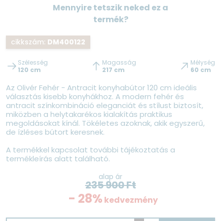
Mennyire tetszik neked ez a
termék?
cikkszám:
DM400122
Szélesség
Magasság
Mélység
120 cm
217 cm
60 cm
Az Olivér Fehér - Antracit konyhabútor 120 cm ideális
választás kisebb konyhákhoz. A modern fehér és
antracit színkombináció eleganciát és stílust biztosít,
miközben a helytakarékos kialakítás praktikus
megoldásokat kínál. Tökéletes azoknak, akik egyszerű,
de ízléses bútort keresnek.
A termékkel kapcsolat további tájékoztatás a
termékleírás alatt található.
alap ár
235 900
Ft
- 28%
kedvezmény