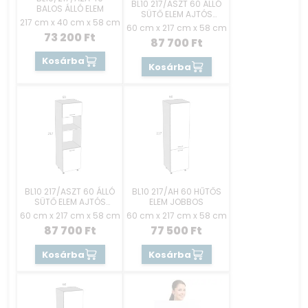
BL10 217/ASZT 60 ÁLLÓ
BALOS ÁLLÓ ELEM
SÜTŐ ELEM AJTÓS
217 cm x 40 cm x 58 cm
JOBBOS
60 cm x 217 cm x 58 cm
73 200
Ft
87 700
Ft
Kosárba
Kosárba
BL10 217/ASZT 60 ÁLLÓ
BL10 217/AH 60 HŰTŐS
SÜTŐ ELEM AJTÓS
ELEM JOBBOS
BALOS
60 cm x 217 cm x 58 cm
60 cm x 217 cm x 58 cm
87 700
Ft
77 500
Ft
Kosárba
Kosárba