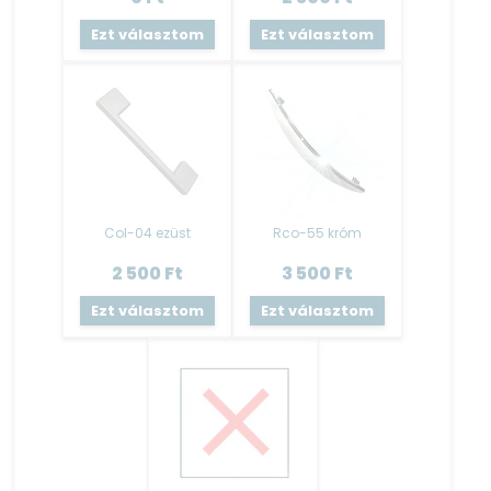
összeépítéssel, összeragasztott kivitel.
Ezt választom
Ezt választom
Hátfal: 3 mm HDF lemez – tűző kapoccsal rögzítve.
Polcok fém polctartókkal vannak szerelve.
A termék tartalmazza a falra szerelés szerelvényét,
csavarokat és tipliket nem biztosítunk a fara való
rögzítéshez!
Láb:
Az elemek műanyag lábakon állnak, melyek maximum 1
Col-04 ezüst
Rco-55 króm
cm-t állíthatók.
Műanyag láb magassága: 10 cm
2 500
Ft
3 500
Ft
Elé a végleges összeépítés után takaró lécek kerülnek.
Ezt választom
Ezt választom
A szállítás során a bútorlábakat és a takaró léceket külön
csomagolva szállítjuk, hogy azok ne sérüljenek, így azokat
a helyszíni beépítéskor kell majd felszerelni.
A lábazattakaró léc felszerelése szakértelmet igényel, ezért
javasoljuk, hogy kérjem szakember segítéségét ennek a
műveletnek az elvégzésére.
(A lábak felszereléséhez útmutatót nem tudunk küldeni.)