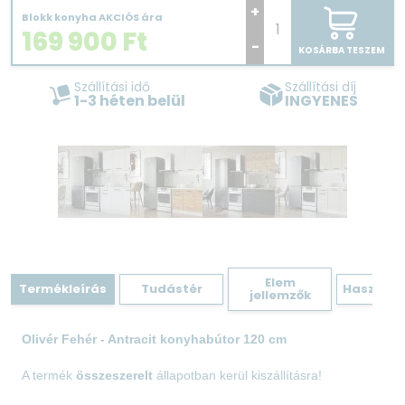
+
Blokk konyha AKCIÓS ára
169 900
Ft
-
KOSÁRBA TESZEM
Szállítási idő
Szállítási díj
1-3 héten belül
INGYENES
Elem
Termékleírás
Tudástér
Hasznos 
jellemzők
Olivér Fehér - Antracit konyhabútor 120 cm
A termék
összeszerelt
állapotban kerül kiszállításra!