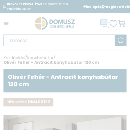
INGYENES KISZÁLLÍTÁS 55.000 Ft
feletti
BANKKÁRTYÁVAL
is fizethet
Belépés
Regisztráció
vásárlás esetén
áruházunkban
Kezdőoldal
/
Konyhabútor
/
Olivér Fehér - Antracit konyhabútor 120 cm
Olivér Fehér - Antracit konyhabútor
120 cm
cikkszám:
DM400122