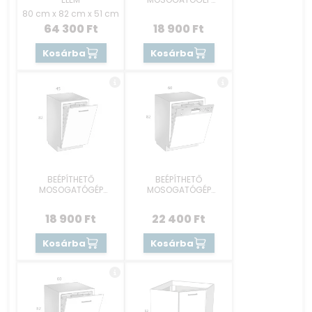
RÉSZEK 45 CM -
80 cm x 82 cm x 51 cm
KEZELŐKONZOLOS
64 300
Ft
18 900
Ft
Kosárba
Kosárba
BEÉPÍTHETŐ
BEÉPÍTHETŐ
MOSOGATÓGÉP
MOSOGATÓGÉP
RÉSZEK 45 CM -
RÉSZEK 60 CM -
REJTETT GOMBOS
KEZELŐKONZOLOS
18 900
Ft
22 400
Ft
Kosárba
Kosárba