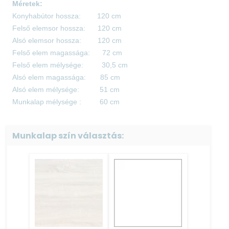
Méretek:
Konyhabútor hossza: 120 cm
Felső elemsor hossza: 120 cm
Alsó elemsor hossza: 120 cm
Felső elem magassága: 72 cm
Felső elem mélysége: 30,5 cm
Alsó elem magassága: 85 cm
Alsó elem mélysége: 51 cm
Munkalap mélysége : 60 cm
Elemek:
Munkalap szín választás:
80-es mosogatós 85 cm × 80 cm × 51 cm
40-es fiókos ajtós alsó 85 cm × 40 cm × 51 cm
80-as felső 72 cm x 80 cm x 30,5 cm
40-es felső 72 cm x 40 cm x 30,5 cm
A páraelszívó és a gáztűzhely
nem
tartozéka a
konyhabútornak !
Termék színe: