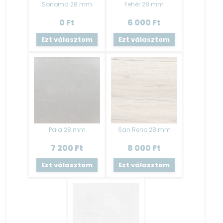
Sonoma 28 mm
Fehér 28 mm
Antracit váz - Antracit alsó ; Fehér felső front
0
Ft
6 000
Ft
Ezt választom
Ezt választom
Munkalap:
Pala 28 mm
San Reno 28 mm
2,8 cm vastagságú préselt laminált forgácslap , egyben
7 200
Ft
8 000
Ft
szállítva 120 cm
Ezt választom
Ezt választom
Munkalap:
Egyben szállítva 120 cm-ben, kivágások nélkül.
Mérete: 2,8 cm vastagságú préselt laminált forgácslap.
Asztalosipari szerszámokkal könnyen megmunkálható.
Ha csak kiegészítő elemet vásárol, akkor az alsó elemek